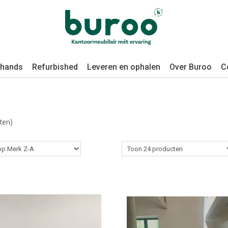
hands
Refurbished
Leveren en ophalen
Over Buroo
C
ten)